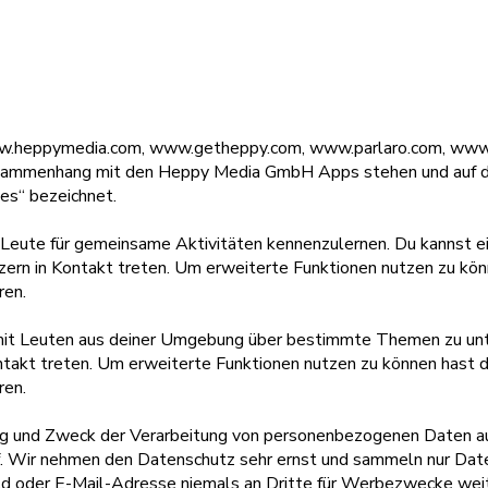
w.heppymedia.com, www.getheppy.com, www.parlaro.com, www.mat
Zusammenhang mit den Heppy Media GmbH Apps stehen und auf 
es“ bezeichnet.
e Leute für gemeinsame Aktivitäten kennenzulernen. Du kannst 
ern in Kontakt treten. Um erweiterte Funktionen nutzen zu kön
ren.
an mit Leuten aus deiner Umgebung über bestimmte Themen zu un
ntakt treten. Um erweiterte Funktionen nutzen zu können hast 
ren.
fang und Zweck der Verarbeitung von personenbezogenen Daten 
auf. Wir nehmen den Datenschutz sehr ernst und sammeln nur Dat
bild oder E-Mail-Adresse niemals an Dritte für Werbezwecke we